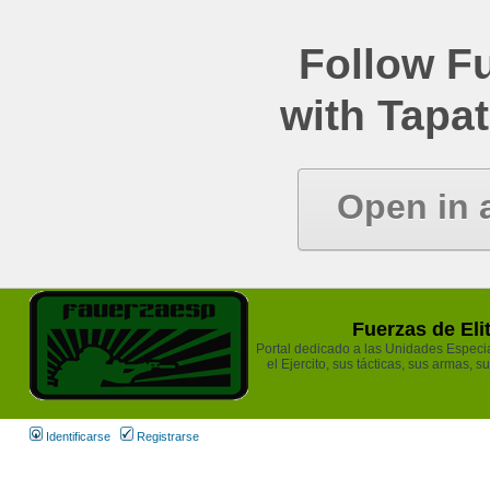
Follow Fu
with Tapat
Open in 
Fuerzas de Eli
Portal dedicado a las Unidades Especia
el Ejercito, sus tácticas, sus armas, s
Identificarse
Registrarse