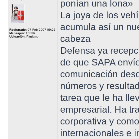
ponían una lona»
La joya de los ve
acumula así un nu
Registrado:
07 Feb 2007 09:27
Mensajes:
15336
cabeza
Ubicación:
Pintiam.-
Defensa ya recepci
de que SAPA envíe
comunicación desde
números y resultad
tarea que le ha ll
empresarial. Ha t
corporativa y como
internacionales e i