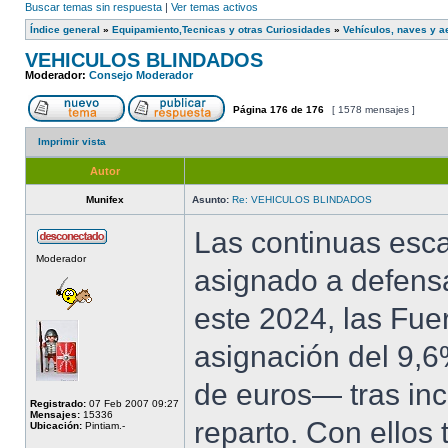
Buscar temas sin respuesta
|
Ver temas activos
Índice general
»
Equipamiento,Tecnicas y otras Curiosidades
»
Vehículos, naves y 
VEHICULOS BLINDADOS
Moderador:
Consejo Moderador
Página
176
de
176
[ 1578 mensajes ]
Imprimir vista
Autor
Munifex
Asunto:
Re: VEHICULOS BLINDADOS
Las continuas esc
Moderador
asignado a defensa
este 2024, las Fu
asignación del 9,6
de euros— tras inc
Registrado:
07 Feb 2007 09:27
Mensajes:
15336
reparto. Con ellos 
Ubicación:
Pintiam.-