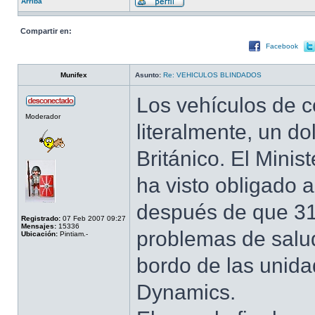
Arriba
Compartir en:
Facebook
Munifex
Asunto:
Re: VEHICULOS BLINDADOS
Los vehículos de c
Moderador
literalmente, un do
Británico. El Mini
ha visto obligado 
después de que 3
Registrado:
07 Feb 2007 09:27
Mensajes:
15336
problemas de salud 
Ubicación:
Pintiam.-
bordo de las unida
Dynamics.