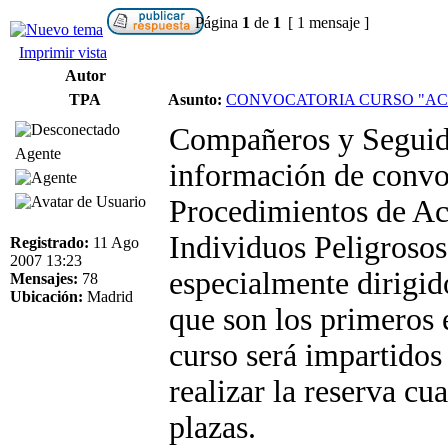
Página
1
de
1
[ 1 mensaje ]
Imprimir vista
Autor
TPA
Asunto:
CONVOCATORIA CURSO "AC
Compañeros y Seguido
Agente
información de convo
Procedimientos de Ac
Individuos Peligroso
Registrado:
11 Ago
2007 13:23
especialmente dirig
Mensajes:
78
Ubicación:
Madrid
que son los primeros e
curso será impartido
realizar la reserva cu
plazas.