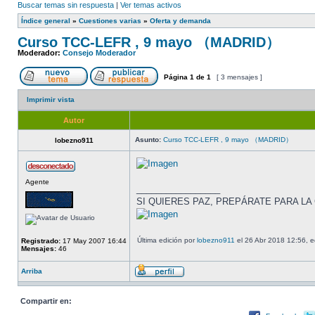
Buscar temas sin respuesta
|
Ver temas activos
Índice general
»
Cuestiones varias
»
Oferta y demanda
Curso TCC-LEFR , 9 mayo （MADRID）
Moderador:
Consejo Moderador
Página
1
de
1
[ 3 mensajes ]
Imprimir vista
Autor
Asunto:
Curso TCC-LEFR , 9 mayo （MADRID）
lobezno911
Agente
_________________
SI QUIERES PAZ, PREPÁRATE PARA LA
Última edición por
lobezno911
el 26 Abr 2018 12:56, e
Registrado:
17 May 2007 16:44
Mensajes:
46
Arriba
Compartir en: