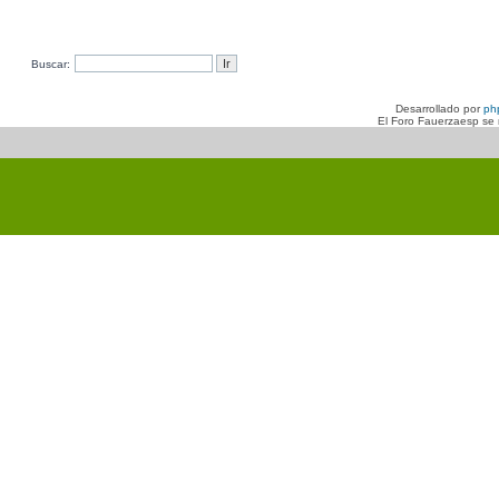
Buscar:
Desarrollado por
ph
El Foro Fauerzaesp se n