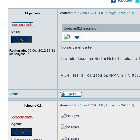
Facebook
Asunto:
Re: Curso TCC-LEFR , 9 mayo （MADRID）
El patriota
lobezno911 escribió:
Oficial
No se ve el cartel.
Registrado:
02 Oct 2012 17:31
Mensajes:
169
Enviado desde mi Redmi Note 4 mediante T
_________________
AUN EN LIBERTAD SEGUIRAN SIENDO 
Arriba
Asunto:
Re: Curso TCC-LEFR , 9 mayo （MADRID）
lobezno911
Agente