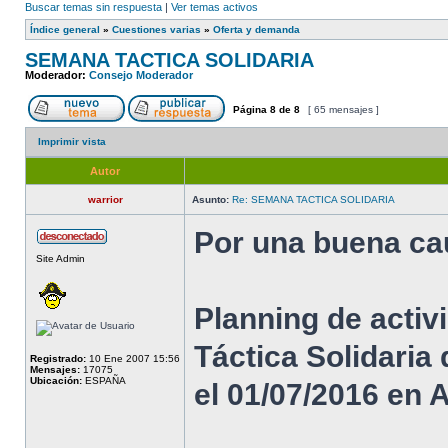
Buscar temas sin respuesta
|
Ver temas activos
Índice general
»
Cuestiones varias
»
Oferta y demanda
SEMANA TACTICA SOLIDARIA
Moderador:
Consejo Moderador
Página
8
de
8
[ 65 mensajes ]
Imprimir vista
Autor
warrior
Asunto:
Re: SEMANA TACTICA SOLIDARIA
Por una buena ca
Site Admin
Planning de activ
Táctica Solidaria 
Registrado:
10 Ene 2007 15:56
Mensajes:
17075
Ubicación:
ESPAÑA
el 01/07/2016 en A