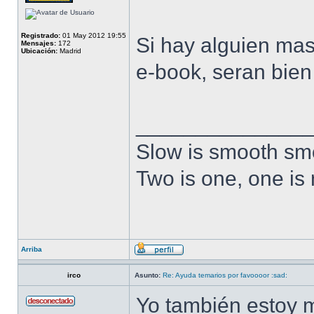
Registrado:
01 May 2012 19:55
Si hay alguien mas
Mensajes:
172
Ubicación:
Madrid
e-book, seran bien 
______________
Slow is smooth smo
Two is one, one is
Arriba
irco
Asunto:
Re: Ayuda temarios por favoooor :sad:
Yo también estoy m