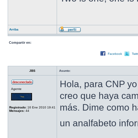
Arriba
Compartir en:
Facebook
Twit
JBS
Asunto:
Hola, para CNP yo
Agente
creo que haya cam
más. Dime como ha
Registrado:
16 Ene 2010 19:41
Mensajes:
44
un analfabeto infor