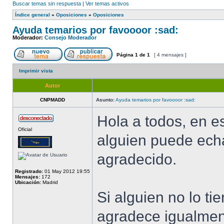
Buscar temas sin respuesta
|
Ver temas activos
Índice general
»
Oposiciones
»
Oposiciones
Ayuda temarios por favoooor :sad:
Moderador:
Consejo Moderador
Página
1
de
1
[ 4 mensajes ]
Imprimir vista
Autor
CNPMADD
Asunto:
Ayuda temarios por favoooor :sad:
Hola a todos, en es
Oficial
alguien puede ech
agradecido.
Registrado:
01 May 2012 19:55
Mensajes:
172
Ubicación:
Madrid
Si alguien no lo t
agradece igualme