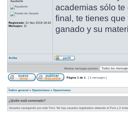
Ayudante
academias sólo te d
final, te tienes que
Registrado:
21 Nov 2019 18:42
Mensajes:
11
ganado y su mater
Arriba
Mostrar mensajes previos:
Página
1
de
1
[ 4 mensajes ]
Índice general
»
Oposiciones
»
Oposiciones
¿Quién está conectado?
Usuarios navegando por este Foro: No hay usuarios registrados visitando el Foro y 2 invi