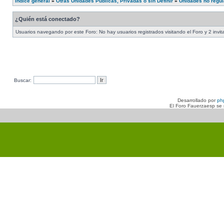
Índice general
»
Otras Unidades Publicas, Privadas o sin Definir
»
Unidades no regul
¿Quién está conectado?
Usuarios navegando por este Foro: No hay usuarios registrados visitando el Foro y 2 invi
Buscar:
Desarrollado por
ph
El Foro Fauerzaesp se n