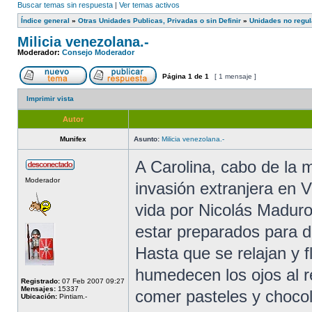
Buscar temas sin respuesta
|
Ver temas activos
Índice general
»
Otras Unidades Publicas, Privadas o sin Definir
»
Unidades no regul
Milicia venezolana.-
Moderador:
Consejo Moderador
Página
1
de
1
[ 1 mensaje ]
Imprimir vista
Autor
Munifex
Asunto:
Milicia venezolana.-
A Carolina, cabo de la m
Moderador
invasión extranjera en 
vida por Nicolás Maduro
estar preparados para de
Hasta que se relajan y f
humedecen los ojos al 
Registrado:
07 Feb 2007 09:27
Mensajes:
15337
comer pasteles y chocol
Ubicación:
Pintiam.-