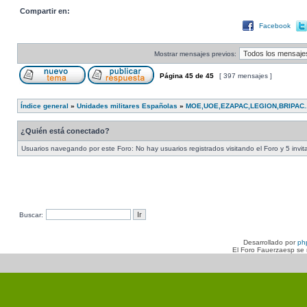
Compartir en:
Facebook
Mostrar mensajes previos:
Página
45
de
45
[ 397 mensajes ]
Índice general
»
Unidades militares Españolas
»
MOE,UOE,EZAPAC,LEGION,BRIPAC...
¿Quién está conectado?
Usuarios navegando por este Foro: No hay usuarios registrados visitando el Foro y 5 invi
Buscar:
Desarrollado por
ph
El Foro Fauerzaesp se n