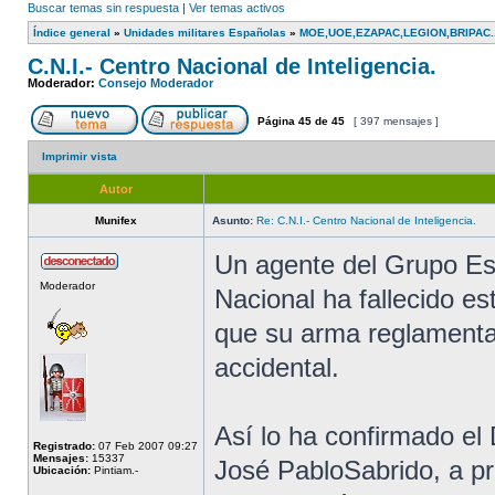
Buscar temas sin respuesta
|
Ver temas activos
Índice general
»
Unidades militares Españolas
»
MOE,UOE,EZAPAC,LEGION,BRIPAC...
C.N.I.- Centro Nacional de Inteligencia.
Moderador:
Consejo Moderador
Página
45
de
45
[ 397 mensajes ]
Imprimir vista
Autor
Munifex
Asunto:
Re: C.N.I.- Centro Nacional de Inteligencia.
Un agente del Grupo Es
Moderador
Nacional ha fallecido e
que su arma reglamentar
accidental.
Así lo ha confirmado el
Registrado:
07 Feb 2007 09:27
Mensajes:
15337
José PabloSabrido, a pr
Ubicación:
Pintiam.-