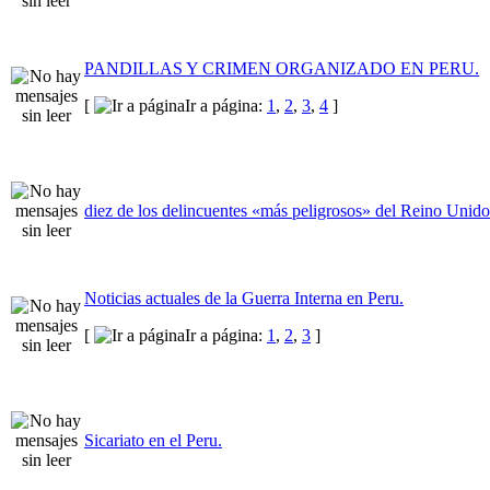
PANDILLAS Y CRIMEN ORGANIZADO EN PERU.
[
Ir a página:
1
,
2
,
3
,
4
]
diez de los delincuentes «más peligrosos» del Reino Unido
Noticias actuales de la Guerra Interna en Peru.
[
Ir a página:
1
,
2
,
3
]
Sicariato en el Peru.