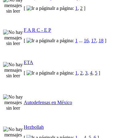
[
Ir a página:
1
,
2
]
F A R C - E P
[
Ir a página:
1
...
16
,
17
,
18
]
ETA
[
Ir a página:
1
,
2
,
3
,
4
,
5
]
Autodefensas en México
Hezbollah
[
Ir a página:
1
...
4
,
5
,
6
]