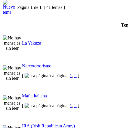
Página
1
de
1
[ 41 temas ]
Te
La Yakuza
Narcoterrorismo
[
Ir a página:
1
,
2
]
Mafia Italiana
[
Ir a página:
1
,
2
]
IRA (Irish Republican Army)