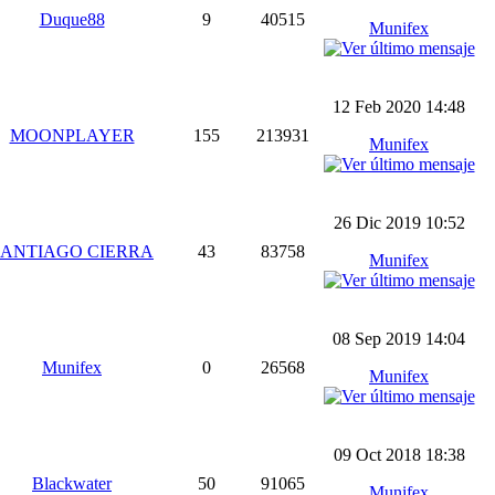
Duque88
9
40515
Munifex
12 Feb 2020 14:48
MOONPLAYER
155
213931
Munifex
26 Dic 2019 10:52
SANTIAGO CIERRA
43
83758
Munifex
08 Sep 2019 14:04
Munifex
0
26568
Munifex
09 Oct 2018 18:38
Blackwater
50
91065
Munifex