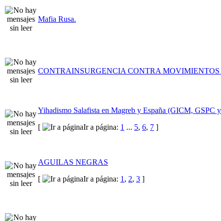
Mafia Rusa.
CONTRAINSURGENCIA CONTRA MOVIMIENTOS
Yihadismo Salafista en Magreb y España (GICM, GSPC
[
Ir a página:
1
...
5
,
6
,
7
]
AGUILAS NEGRAS
[
Ir a página:
1
,
2
,
3
]