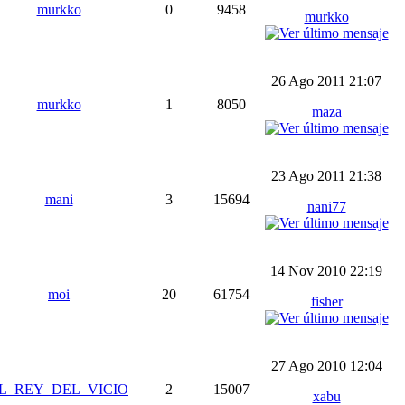
murkko
0
9458
murkko
26 Ago 2011 21:07
murkko
1
8050
maza
23 Ago 2011 21:38
mani
3
15694
nani77
14 Nov 2010 22:19
moi
20
61754
fisher
27 Ago 2010 12:04
L_REY_DEL_VICIO
2
15007
xabu