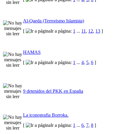
Al-Qaeda (Terrorismo Islamista)
[
Ir a página:
1
...
11
,
12
,
13
]
HAMAS
[
Ir a página:
1
...
4
,
5
,
6
]
9 detenidos del PKK en España
La iconografia Borroka.
[
Ir a página:
1
...
6
,
7
,
8
]