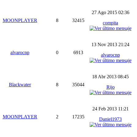
27 Ago 2015 02:36
MOONPLAYER
8
32415
compita
13 Nov 2013 21:24
alvarocnp
0
6913
alvarocnp
18 Abr 2013 08:45
Blackwater
8
35044
Rijo
24 Feb 2013 11:21
MOONPLAYER
2
17235
Daniel1973