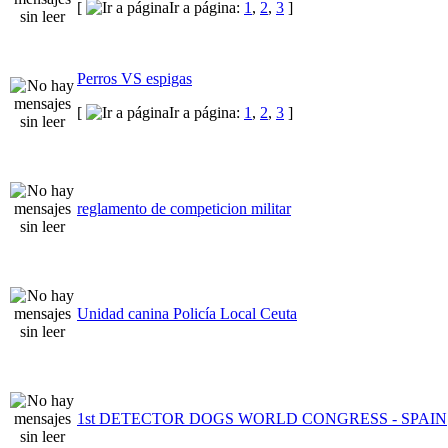
[
Ir a página:
1
,
2
,
3
]
Perros VS espigas
[
Ir a página:
1
,
2
,
3
]
reglamento de competicion militar
Unidad canina Policía Local Ceuta
1st DETECTOR DOGS WORLD CONGRESS - SPAIN