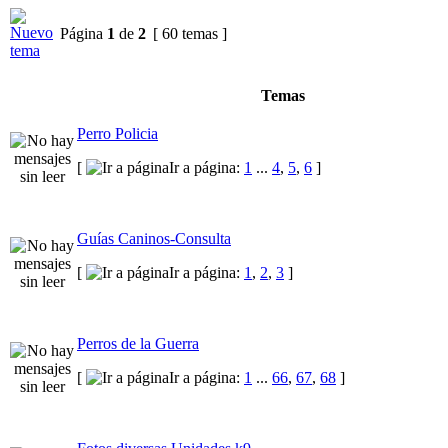
Página
1
de
2
[ 60 temas ]
Temas
Perro Policia
[
Ir a página:
1
...
4
,
5
,
6
]
Guías Caninos-Consulta
[
Ir a página:
1
,
2
,
3
]
Perros de la Guerra
[
Ir a página:
1
...
66
,
67
,
68
]