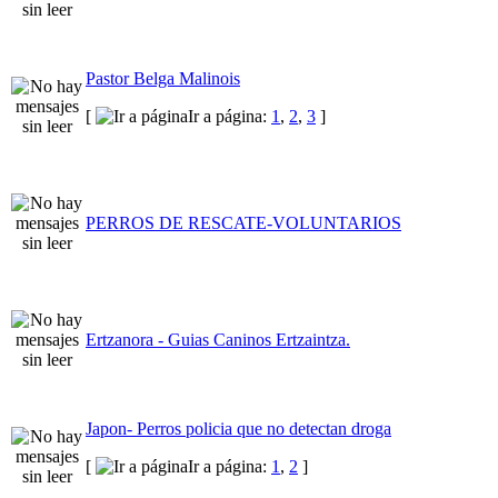
Pastor Belga Malinois
[
Ir a página:
1
,
2
,
3
]
PERROS DE RESCATE-VOLUNTARIOS
Ertzanora - Guias Caninos Ertzaintza.
Japon- Perros policia que no detectan droga
[
Ir a página:
1
,
2
]