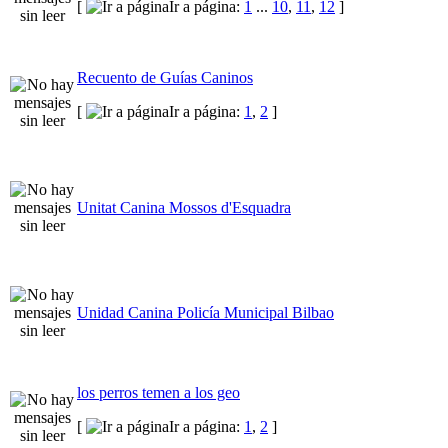
[
Ir a página:
1
...
10
,
11
,
12
]
Recuento de Guías Caninos
[
Ir a página:
1
,
2
]
Unitat Canina Mossos d'Esquadra
Unidad Canina Policía Municipal Bilbao
los perros temen a los geo
[
Ir a página:
1
,
2
]