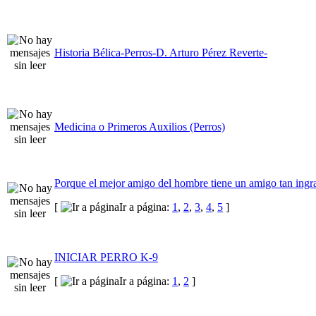
Historia Bélica-Perros-D. Arturo Pérez Reverte-
Medicina o Primeros Auxilios (Perros)
Porque el mejor amigo del hombre tiene un amigo tan ingr
[
Ir a página:
1
,
2
,
3
,
4
,
5
]
INICIAR PERRO K-9
[
Ir a página:
1
,
2
]