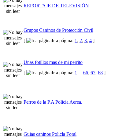
REPORTAJE DE TELEVISIÓN
Grupos Caninos de Protección Civil
[
Ir a página:
1
,
2
,
3
,
4
]
Unas fotillos mas de mi perrito
[
Ir a página:
1
...
66
,
67
,
68
]
Perros de la P.A Policía Aerea.
Guias caninos Policía Foral