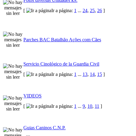
Fotos diversas Unidades k9.
[
Ir a página:
1
...
24
,
25
,
26
]
Parches BAC Batalhão Ações com Cães
Servicio Cinológico de la Guardia Civil
[
Ir a página:
1
...
13
,
14
,
15
]
VIDEOS
[
Ir a página:
1
...
9
,
10
,
11
]
Guias Caninos C.N.P.