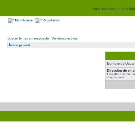
Portal dedicado a las Unida
Identificarse
Registrarse
Buscar temas sin respuesta
|
Ver temas activos
Índice general
Nombre de Usuar
Dirección de emai
Esta debe ser la dir
al registrarse.