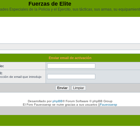
Fuerzas de Elite
des Especiales de la Policia y el Ejercito, sus tácticas, sus armas, su equipamiento
Enviar email de activación
io:
l:
ección de email que introdujo
Desarrollado por
phpBB
® Forum Software © phpBB Group
El Foro Fauerzaesp se nutre gracias a sus usuarios ||
Fauerzaesp