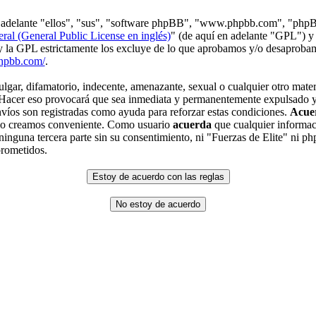
en adelante "ellos", "sus", "software phpBB", "www.phpbb.com", "php
ral (General Public License en inglés)
" (de aquí en adelante "GPL") y
 y la GPL estrictamente los excluye de lo que aprobamos y/o desaprob
hpbb.com/
.
gar, difamatorio, indecente, amenazante, sexual o cualquier otro materi
. Hacer eso provocará que sea inmediata y permanentemente expulsado y,
envíos son registradas como ayuda para reforzar estas condiciones.
Acue
 lo creamos conveniente. Como usuario
acuerda
que cualquier informac
inguna tercera parte sin su consentimiento, ni "Fuerzas de Elite" ni p
prometidos.