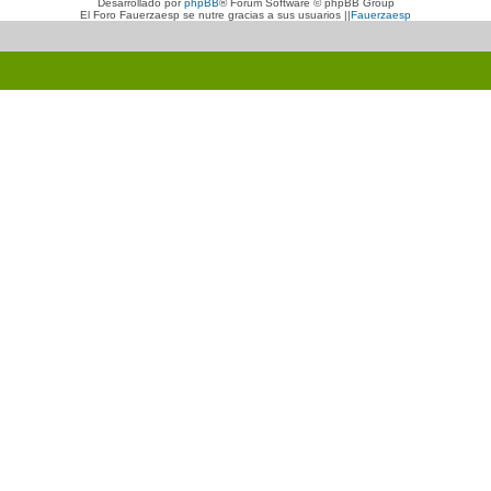
Desarrollado por
phpBB
® Forum Software © phpBB Group
El Foro Fauerzaesp se nutre gracias a sus usuarios ||
Fauerzaesp