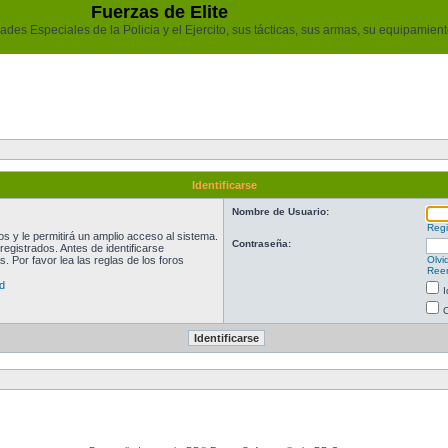
Fuerzas de Elite
des Especiales de la Policia y el Ejercito, sus tácticas, sus armas, su equipamiento
Identificarse
Nombre de Usuario:
Regi
 y le permitirá un amplio acceso al sistema.
Contraseña:
egistrados. Antes de identificarse
. Por favor lea las reglas de los foros
Olvi
Reen
d
I
O