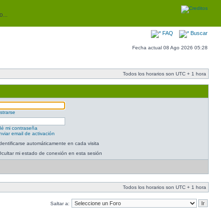
...
FAQ
Buscar
Fecha actual 08 Ago 2026 05:28
Todos los horarios son UTC + 1 hora
strarse
dé mi contraseña
viar email de activación
dentificarse automáticamente en cada visita
cultar mi estado de conexión en esta sesión
Todos los horarios son UTC + 1 hora
Saltar a: