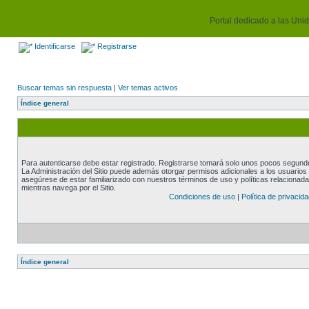
Portal dedicado a las Unida
Identificarse
Registrarse
Buscar temas sin respuesta
|
Ver temas activos
Índice general
Para autenticarse debe estar registrado. Registrarse tomará solo unos pocos segundos
La Administración del Sitio puede además otorgar permisos adicionales a los usuarios r
asegúrese de estar familiarizado con nuestros términos de uso y políticas relacionadas
mientras navega por el Sitio.
Condiciones de uso
|
Política de privacida
Índice general