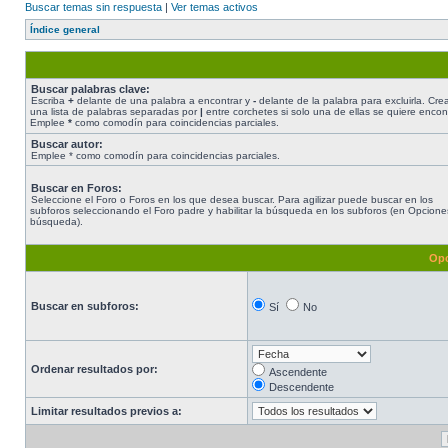
Buscar temas sin respuesta
|
Ver temas activos
Índice general
Buscar palabras clave:
Escriba
+
delante de una palabra a encontrar y
-
delante de la palabra para excluirla. Cre
una lista de palabras separadas por
|
entre corchetes si solo una de ellas se quiere encont
Emplee
*
como comodín para coincidencias parciales.
Buscar autor:
Emplee * como comodín para coincidencias parciales.
Buscar en Foros:
Seleccione el Foro o Foros en los que desea buscar. Para agilizar puede buscar en los
subforos seleccionando el Foro padre y habilitar la búsqueda en los subforos (en Opcione
búsqueda).
Opc
Buscar en subforos:
Sí
No
Ordenar resultados por:
Ascendente
Descendente
Limitar resultados previos a: