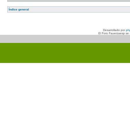
Índice general
Desarrollado por
ph
El Foro Fauerzaesp se n