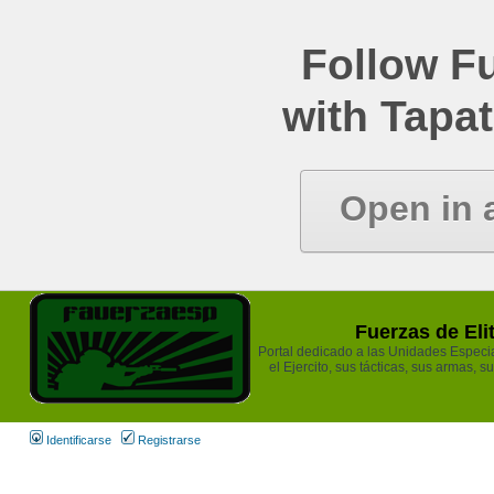
Follow Fu
with Tapat
Open in 
Fuerzas de Eli
Portal dedicado a las Unidades Especia
el Ejercito, sus tácticas, sus armas, s
Identificarse
Registrarse