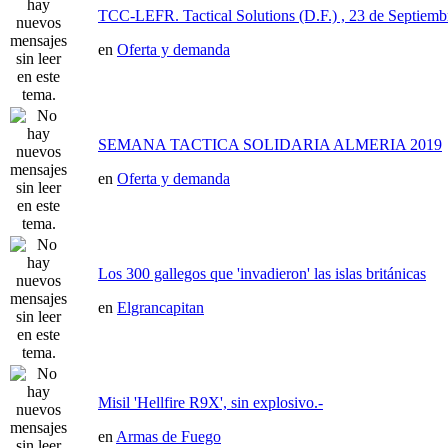
TCC-LEFR. Tactical Solutions (D.F.) , 23 de Septiemb
en
Oferta y demanda
SEMANA TACTICA SOLIDARIA ALMERIA 2019
en
Oferta y demanda
Los 300 gallegos que 'invadieron' las islas británicas
en
Elgrancapitan
Misil 'Hellfire R9X', sin explosivo.-
en
Armas de Fuego