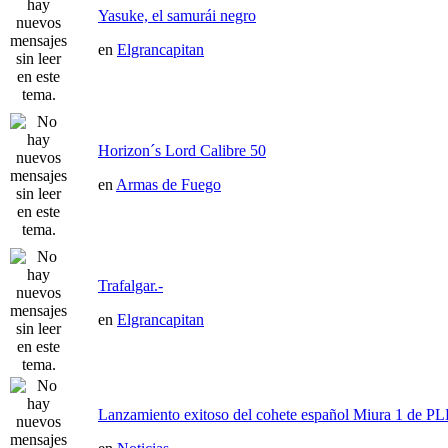
Yasuke, el samurái negro
en
Elgrancapitan
Horizon´s Lord Calibre 50
en
Armas de Fuego
Trafalgar.-
en
Elgrancapitan
Lanzamiento exitoso del cohete español Miura 1 de P