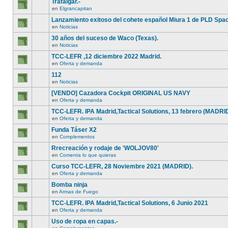
Trafalgar.-
en
Elgrancapitan
Lanzamiento exitoso del cohete español Miura 1 de PLD Spa
en
Noticias
30 años del suceso de Waco (Texas).
en
Noticias
TCC-LEFR ,12 diciembre 2022 Madrid.
en
Oferta y demanda
112
en
Noticias
[VENDO] Cazadora Cockpit ORIGINAL US NAVY
en
Oferta y demanda
TCC-LEFR. IPA Madrid,Tactical Solutions, 13 febrero (MADRI
en
Oferta y demanda
Funda Táser X2
en
Complementos
Rrecreación y rodaje de 'WOLJOV80'
en
Comenta lo que quieras
Curso TCC-LEFR, 28 Noviembre 2021 (MADRID).
en
Oferta y demanda
Bomba ninja
en
Armas de Fuego
TCC-LEFR. IPA Madrid,Tactical Solutions, 6 Junio 2021
en
Oferta y demanda
Uso de ropa en capas.-