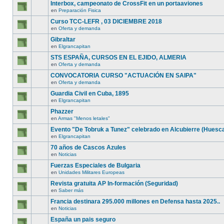
Interbox, campeonato de CrossFit en un portaaviones
en
Preparación Fisica
Curso TCC-LEFR , 03 DICIEMBRE 2018
en
Oferta y demanda
Gibraltar
en
Elgrancapitan
STS ESPAÑA, CURSOS EN EL EJIDO, ALMERIA
en
Oferta y demanda
CONVOCATORIA CURSO "ACTUACIÓN EN SAIPA"
en
Oferta y demanda
Guardia Civil en Cuba, 1895
en
Elgrancapitan
Phazzer
en
Armas "Menos letales"
Evento "De Tobruk a Tunez" celebrado en Alcubierre (Huesc
en
Elgrancapitan
70 años de Cascos Azules
en
Noticias
Fuerzas Especiales de Bulgaria
en
Unidades Militares Europeas
Revista gratuita AP In-formación (Seguridad)
en
Saber más
Francia destinara 295.000 millones en Defensa hasta 2025..
en
Noticias
España un pais seguro