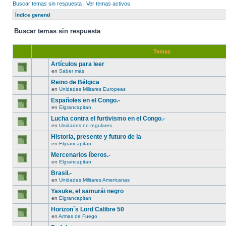
Buscar temas sin respuesta
|
Ver temas activos
Índice general
Buscar temas sin respuesta
Temas
Artículos para leer
en
Saber más
Reino de Bélgica
en
Unidades Militares Europeas
Españoles en el Congo.-
en
Elgrancapitan
Lucha contra el furtivismo en el Congo.-
en
Unidades no regulares
Historia, presente y futuro de la
en
Elgrancapitan
Mercenarios íberos.-
en
Elgrancapitan
Brasil.-
en
Unidades Militares Americanas
Yasuke, el samurái negro
en
Elgrancapitan
Horizon´s Lord Calibre 50
en
Armas de Fuego