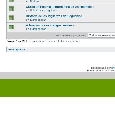
en
Noticias
Curso en Polonia (experiencia de un finlandés)
en
Unidades no regulares
Historia de los Vigilantes de Seguridad.
en
Elgrancapitan
A buenas horas mangas verdes.-
en
Elgrancapitan
Mostrar mensajes previos:
Página
1
de
20
[ Se encontraron más de 1000 coincidencia ]
Índice general
Desarrollado por
ph
El Foro Fauerzaesp se n