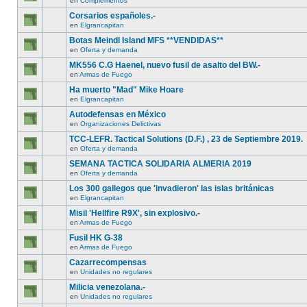
en
Complementos
Corsarios españoles.-
en
Elgrancapitan
Botas Meindl Island MFS **VENDIDAS**
en
Oferta y demanda
MK556 C.G Haenel, nuevo fusil de asalto del BW.-
en
Armas de Fuego
Ha muerto "Mad" Mike Hoare
en
Elgrancapitan
Autodefensas en México
en
Organizaciones Delictivas
TCC-LEFR. Tactical Solutions (D.F.) , 23 de Septiembre 2019.
en
Oferta y demanda
SEMANA TACTICA SOLIDARIA ALMERIA 2019
en
Oferta y demanda
Los 300 gallegos que 'invadieron' las islas británicas
en
Elgrancapitan
Misil 'Hellfire R9X', sin explosivo.-
en
Armas de Fuego
Fusil HK G-38
en
Armas de Fuego
Cazarrecompensas
en
Unidades no regulares
Milicia venezolana.-
en
Unidades no regulares