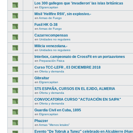
Los 300 gallegos que 'invadieron' las islas británicas
en
Elgrancapitan
Misil 'Hellfire R9X', sin explosivo.-
en
Armas de Fuego
Fusil HK G-38
en
Armas de Fuego
Cazarrecompensas
en
Unidades no regulares
Milicia venezolana.-
en
Unidades no regulares
Interbox, campeonato de CrossFit en un portaaviones
en
Preparación Fisica
Curso TCC-LEFR , 03 DICIEMBRE 2018
en
Oferta y demanda
Gibraltar
en
Elgrancapitan
STS ESPAÑA, CURSOS EN EL EJIDO, ALMERIA
en
Oferta y demanda
CONVOCATORIA CURSO "ACTUACIÓN EN SAIPA"
en
Oferta y demanda
Guardia Civil en Cuba, 1895
en
Elgrancapitan
Phazzer
en
Armas "Menos letales"
Evento "De Tobruk a Tunez" celebrado en Alcubierre (Hue