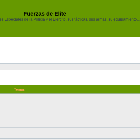
Fuerzas de Elite
 Especiales de la Policia y el Ejercito, sus tácticas, sus armas, su equipamiento...
Temas