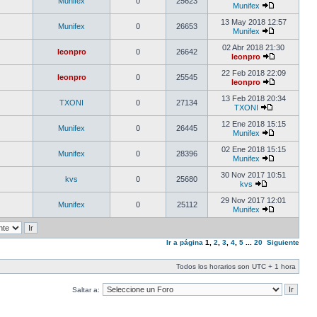
Munifex
0
25623
Munifex
13 May 2018 12:57
Munifex
0
26653
Munifex
02 Abr 2018 21:30
leonpro
0
26642
leonpro
22 Feb 2018 22:09
leonpro
0
25545
leonpro
13 Feb 2018 20:34
TXONI
0
27134
TXONI
12 Ene 2018 15:15
Munifex
0
26445
Munifex
02 Ene 2018 15:15
Munifex
0
28396
Munifex
30 Nov 2017 10:51
kvs
0
25680
kvs
29 Nov 2017 12:01
Munifex
0
25112
Munifex
Ir a página
1
,
2
,
3
,
4
,
5
...
20
Siguiente
Todos los horarios son UTC + 1 hora
Saltar a: