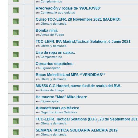
en
Complementos
Rrecreación y rodaje de 'WOLJOV80'
en
Comenta lo que quieras
Curso TCC-LEFR, 28 Noviembre 2021 (MADRID).
en
Oferta y demanda
Bomba ninja
en
Armas de Fuego
TCC-LEFR. IPA Madrid,Tactical Solutions, 6 Junio 2021
en
Oferta y demanda
Uso de ropa en capas.-
en
Complementos
Corsarios españoles.-
en
Elgrancapitan
Botas Meindl Island MFS **VENDIDAS**
en
Oferta y demanda
MK556 C.G Haenel, nuevo fusil de asalto del BW.-
en
Armas de Fuego
Ha muerto "Mad" Mike Hoare
en
Elgrancapitan
Autodefensas en México
en
Organizaciones Delictivas
TCC-LEFR. Tactical Solutions (D.F.) , 23 de Septiembre 201
en
Oferta y demanda
SEMANA TACTICA SOLIDARIA ALMERIA 2019
en
Oferta y demanda