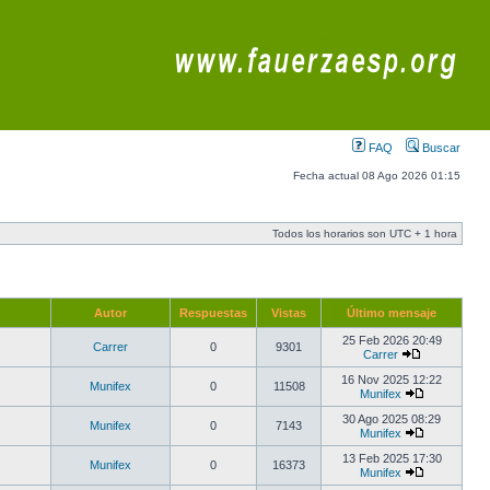
FAQ
Buscar
Fecha actual 08 Ago 2026 01:15
Todos los horarios son UTC + 1 hora
Autor
Respuestas
Vistas
Último mensaje
25 Feb 2026 20:49
Carrer
0
9301
Carrer
16 Nov 2025 12:22
Munifex
0
11508
Munifex
30 Ago 2025 08:29
Munifex
0
7143
Munifex
13 Feb 2025 17:30
Munifex
0
16373
Munifex