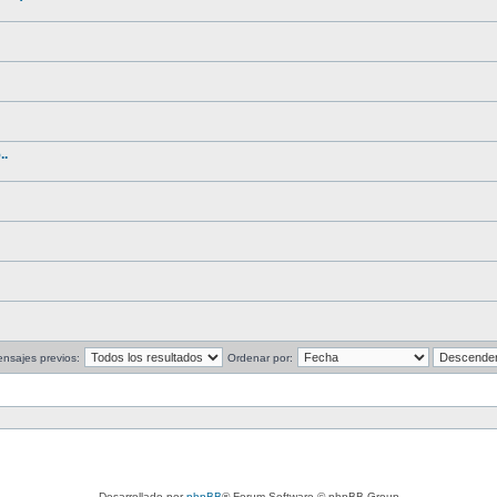
..
nsajes previos:
Ordenar por:
Desarrollado por
phpBB
® Forum Software © phpBB Group