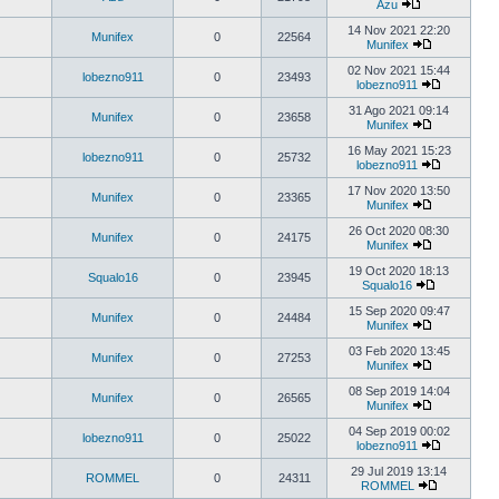
Azu
14 Nov 2021 22:20
Munifex
0
22564
Munifex
02 Nov 2021 15:44
lobezno911
0
23493
lobezno911
31 Ago 2021 09:14
Munifex
0
23658
Munifex
16 May 2021 15:23
lobezno911
0
25732
lobezno911
17 Nov 2020 13:50
Munifex
0
23365
Munifex
26 Oct 2020 08:30
Munifex
0
24175
Munifex
19 Oct 2020 18:13
Squalo16
0
23945
Squalo16
15 Sep 2020 09:47
Munifex
0
24484
Munifex
03 Feb 2020 13:45
Munifex
0
27253
Munifex
08 Sep 2019 14:04
Munifex
0
26565
Munifex
04 Sep 2019 00:02
lobezno911
0
25022
lobezno911
29 Jul 2019 13:14
ROMMEL
0
24311
ROMMEL