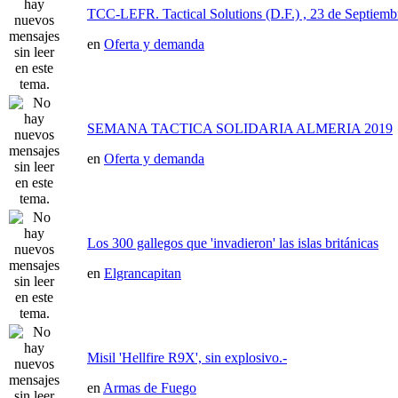
TCC-LEFR. Tactical Solutions (D.F.) , 23 de Septiemb
en
Oferta y demanda
SEMANA TACTICA SOLIDARIA ALMERIA 2019
en
Oferta y demanda
Los 300 gallegos que 'invadieron' las islas británicas
en
Elgrancapitan
Misil 'Hellfire R9X', sin explosivo.-
en
Armas de Fuego