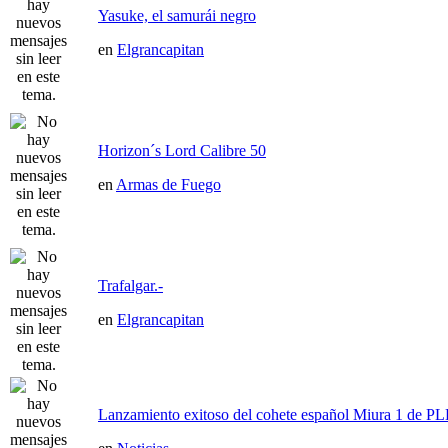
Yasuke, el samurái negro
en
Elgrancapitan
Horizon´s Lord Calibre 50
en
Armas de Fuego
Trafalgar.-
en
Elgrancapitan
Lanzamiento exitoso del cohete español Miura 1 de P