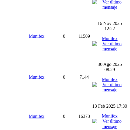
16 Nov 2025
12:22
Munifex
0
11509
Munifex
30 Ago 2025
08:29
Munifex
0
7144
Munifex
13 Feb 2025 17:30
Munifex
Munifex
0
16373