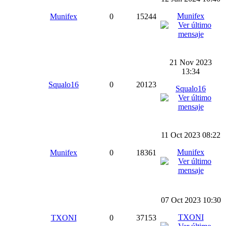
Munifex
Munifex
0
15244
21 Nov 2023
13:34
Squalo16
0
20123
Squalo16
11 Oct 2023 08:22
Munifex
Munifex
0
18361
07 Oct 2023 10:30
TXONI
TXONI
0
37153