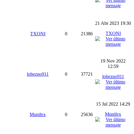
21 Abr 2023 19:30
TXONI
TXONI
0
21386
19 Nov 2022
12:59
lobezno911
0
37721
lobezno911
15 Jul 2022 14:29
Munifex
Munifex
0
25636