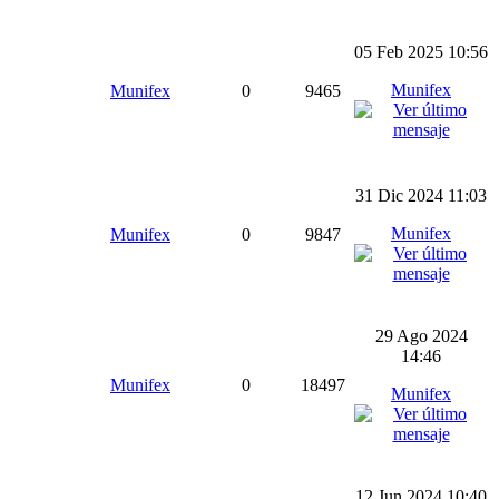
05 Feb 2025 10:56
Munifex
Munifex
0
9465
31 Dic 2024 11:03
Munifex
Munifex
0
9847
29 Ago 2024
14:46
Munifex
0
18497
Munifex
12 Jun 2024 10:40