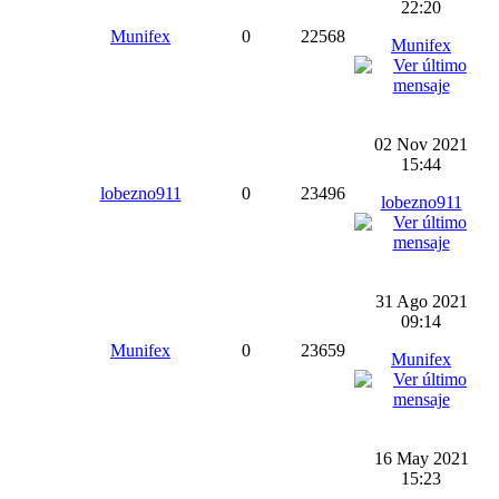
22:20
Munifex
0
22568
Munifex
02 Nov 2021
15:44
lobezno911
0
23496
lobezno911
31 Ago 2021
09:14
Munifex
0
23659
Munifex
16 May 2021
15:23