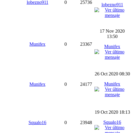
lobezno911
0
25736
lobezno911
17 Nov 2020
13:50
Munifex
0
23367
Munifex
26 Oct 2020 08:30
Munifex
Munifex
0
24177
19 Oct 2020 18:13
Squalo16
Squalo16
0
23948