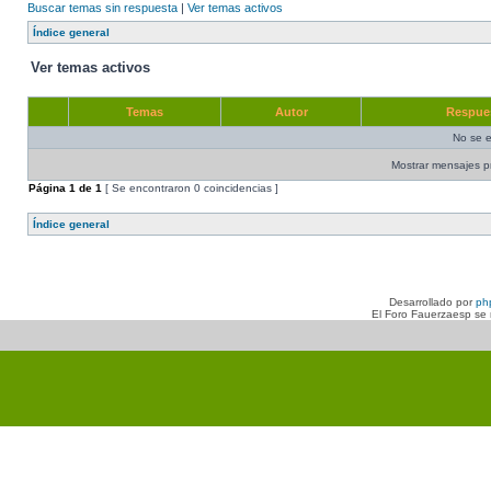
Buscar temas sin respuesta
|
Ver temas activos
Índice general
Ver temas activos
Temas
Autor
Respue
No se e
Mostrar mensajes p
Página
1
de
1
[ Se encontraron 0 coincidencias ]
Índice general
Desarrollado por
ph
El Foro Fauerzaesp se n