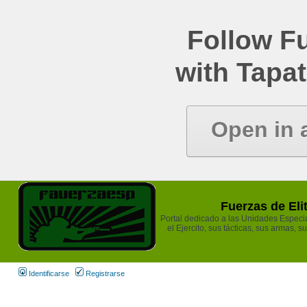
Follow Fu
with Tapat
Open in 
Fuerzas de Eli
Portal dedicado a las Unidades Especia
el Ejercito, sus tácticas, sus armas, s
Identificarse
Registrarse