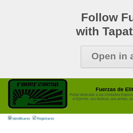
Follow Fu
with Tapat
Open in 
Fuerzas de Eli
Portal dedicado a las Unidades Especia
el Ejercito, sus tácticas, sus armas, s
Identificarse
Registrarse