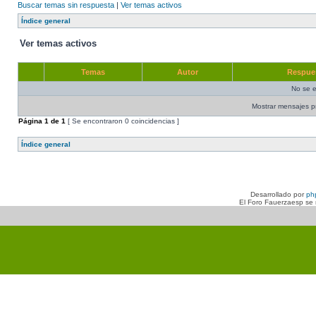
Buscar temas sin respuesta
|
Ver temas activos
Índice general
Ver temas activos
Temas
Autor
Respue
No se e
Mostrar mensajes p
Página
1
de
1
[ Se encontraron 0 coincidencias ]
Índice general
Desarrollado por
ph
El Foro Fauerzaesp se n