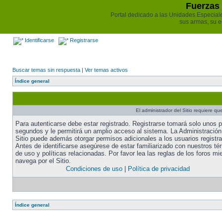
Fuerzas 
Portal dedicado a las Unidades Especiales 
sus armas, su e
Identificarse
Registrarse
Buscar temas sin respuesta
|
Ver temas activos
Índice general
El administrador del Sitio requiere que
Para autenticarse debe estar registrado. Registrarse tomará solo unos 
segundos y le permitirá un amplio acceso al sistema. La Administración
Sitio puede además otorgar permisos adicionales a los usuarios registr
Antes de identificarse asegúrese de estar familiarizado con nuestros té
de uso y políticas relacionadas. Por favor lea las reglas de los foros mi
navega por el Sitio.
Condiciones de uso
|
Política de privacidad
Índice general