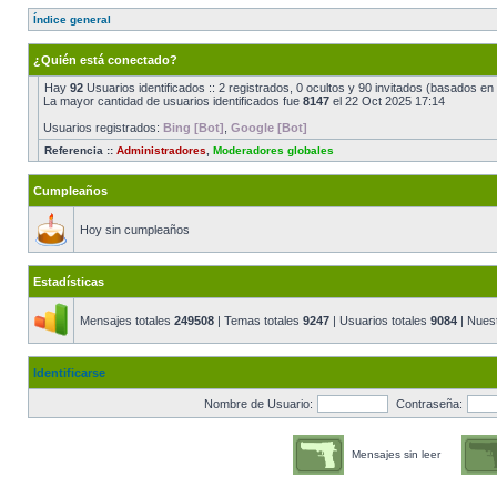
Índice general
¿Quién está conectado?
Hay
92
Usuarios identificados :: 2 registrados, 0 ocultos y 90 invitados (basados en
La mayor cantidad de usuarios identificados fue
8147
el 22 Oct 2025 17:14
Usuarios registrados:
Bing [Bot]
,
Google [Bot]
Referencia ::
Administradores
,
Moderadores globales
Cumpleaños
Hoy sin cumpleaños
Estadísticas
Mensajes totales
249508
| Temas totales
9247
| Usuarios totales
9084
| Nues
Identificarse
Nombre de Usuario:
Contraseña:
Mensajes sin leer