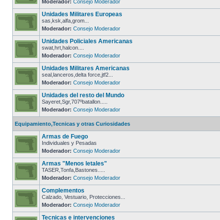
Moderador:
Consejo Moderador
Unidades Militares Europeas
sas,ksk,alfa,grom...
Moderador:
Consejo Moderador
Unidades Policiales Americanas
swat,hrt,halcon....
Moderador:
Consejo Moderador
Unidades Militares Americanas
seal,lanceros,delta force,jtf2...
Moderador:
Consejo Moderador
Unidades del resto del Mundo
Sayeret,Sgr,707ºbatallon.....
Moderador:
Consejo Moderador
Equipamiento,Tecnicas y otras Curiosidades
Armas de Fuego
Individuales y Pesadas
Moderador:
Consejo Moderador
Armas "Menos letales"
TASER,Tonfa,Bastones.....
Moderador:
Consejo Moderador
Complementos
Calzado, Vestuario, Protecciones...
Moderador:
Consejo Moderador
Tecnicas e intervenciones