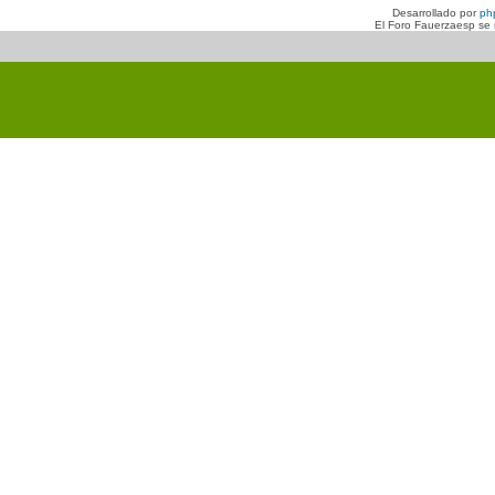
Desarrollado por
ph
El Foro Fauerzaesp se n