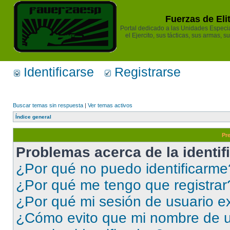
Fuerzas de Eli
Portal dedicado a las Unidades Especia
el Ejercito, sus tácticas, sus armas, s
Identificarse
Registrarse
Buscar temas sin respuesta
|
Ver temas activos
Índice general
Pr
Problemas acerca de la identifi
¿Por qué no puedo identificarme
¿Por qué me tengo que registrar
¿Por qué mi sesión de usuario e
¿Cómo evito que mi nombre de us