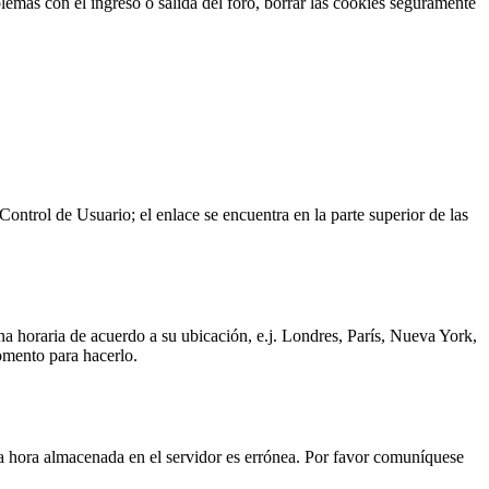
blemas con el ingreso o salida del foro, borrar las cookies seguramente
Control de Usuario; el enlace se encuentra en la parte superior de las
ona horaria de acuerdo a su ubicación, e.j. Londres, París, Nueva York,
omento para hacerlo.
s la hora almacenada en el servidor es errónea. Por favor comuníquese