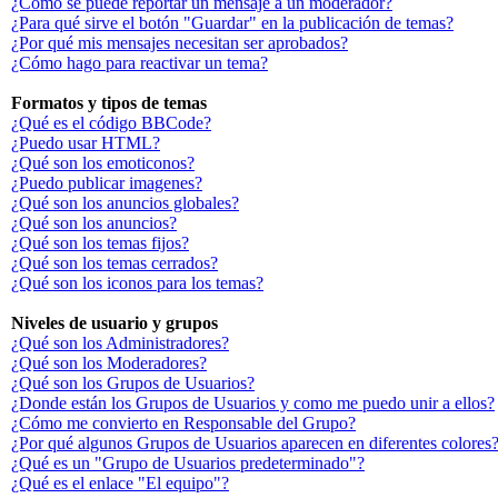
¿Cómo se puede reportar un mensaje a un moderador?
¿Para qué sirve el botón "Guardar" en la publicación de temas?
¿Por qué mis mensajes necesitan ser aprobados?
¿Cómo hago para reactivar un tema?
Formatos y tipos de temas
¿Qué es el código BBCode?
¿Puedo usar HTML?
¿Qué son los emoticonos?
¿Puedo publicar imagenes?
¿Qué son los anuncios globales?
¿Qué son los anuncios?
¿Qué son los temas fijos?
¿Qué son los temas cerrados?
¿Qué son los iconos para los temas?
Niveles de usuario y grupos
¿Qué son los Administradores?
¿Qué son los Moderadores?
¿Qué son los Grupos de Usuarios?
¿Donde están los Grupos de Usuarios y como me puedo unir a ellos?
¿Cómo me convierto en Responsable del Grupo?
¿Por qué algunos Grupos de Usuarios aparecen en diferentes colores
¿Qué es un "Grupo de Usuarios predeterminado"?
¿Qué es el enlace "El equipo"?