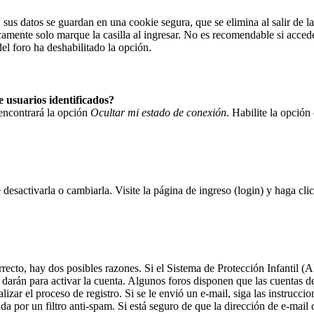
 sus datos se guardan en una cookie segura, que se elimina al salir de l
camente solo marque la casilla al ingresar. No es recomendable si accede
del foro ha deshabilitado la opción.
 usuarios identificados?
 encontrará la opción
Ocultar mi estado de conexión
. Habilite la opció
desactivarla o cambiarla. Visite la página de ingreso (login) y haga cli
rrecto, hay dos posibles razones. Si el Sistema de Protección Infantil 
 darán para activar la cuenta. Algunos foros disponen que las cuentas 
alizar el proceso de registro. Si se le envió un e-mail, siga las instrucc
ada por un filtro anti-spam. Si está seguro de que la dirección de e-mai